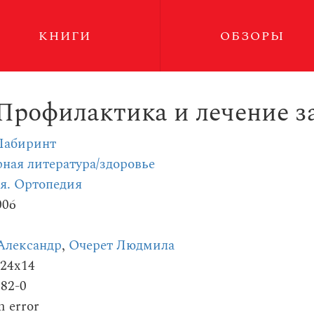
КНИГИ
ОБЗОРЫ
 Профилактика и лечение 
Лабиринт
ная литература/здоровье
я. Ортопедия
006
Александр
,
Очерет Людмила
124x14
282-0
m error