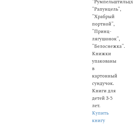
"Румпельштильцх
"Рапунцель",
"Храбрый
портной",
"Принц-
лягушонок",
"Белоснежка".
Книжки
упакованы
в
картонный
сундучок.
Книги для
детей 3-5
лет.
Купить
книгу