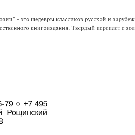
зии" - это шедевры классиков русской и зарубе
ественного книгоиздания. Твердый переплет с зол
6-79 ○ +7 495
-й Рощинский
8