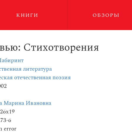
КНИГИ
ОБЗОРЫ
вью: Стихотворения
Лабиринт
твенная литература
ская отечественная поэзия
002
а Марина Ивановна
126x19
273-6
m error