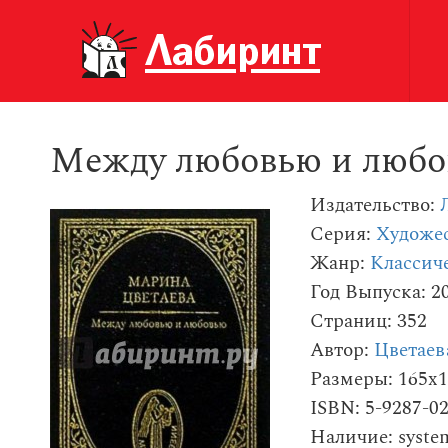
Между любовью и любо
Издательство:
Серия:
Художес
Жанр:
Классиче
Год Выпуска: 2
Страниц: 352
Автор:
Цветаев
Размеры: 165x
ISBN: 5-9287-0
Наличие: syste