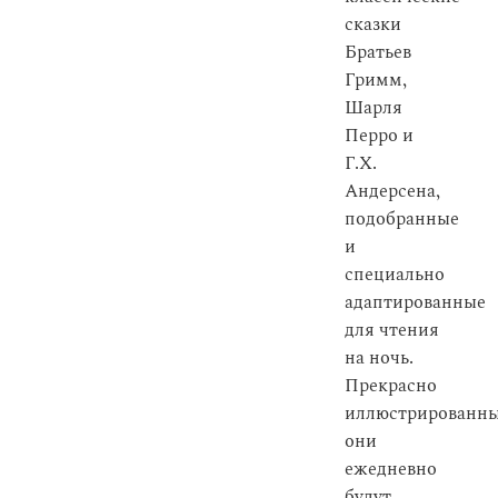
сказки
Братьев
Гримм,
Шарля
Перро и
Г.Х.
Андерсена,
подобранные
и
специально
адаптированные
для чтения
на ночь.
Прекрасно
иллюстрированны
они
ежедневно
будут