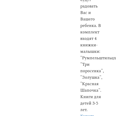
радовать
Вас и
Вашего
ребенка. В
комплект
входят 4
книжки-
малышки:
"Румпельштильцх
"Три
поросенка",
"Золушка",
"Красная
Шапочка".
Книги для
детей 3-5
лет.