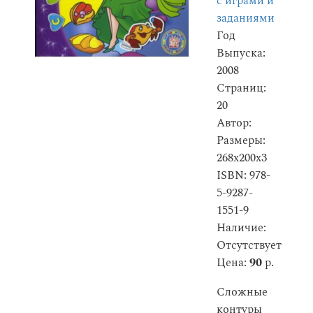
с играми и
заданиями
Год
Выпуска:
2008
Страниц:
20
Автор:
Размеры:
268x200x3
ISBN: 978-
5-9287-
1551-9
Наличие:
Отсутствует
Цена:
90
р.
Сложные
контуры