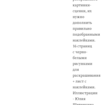
картинки-
сценки, их
нужно
дополнить
правильно
подобранными
наклейками.
16 страниц
с черно-
белыми
рисунками
для
раскрашивания
+ лист с
наклейками.
Иллюстрации
- Юлия
Щетинкина.