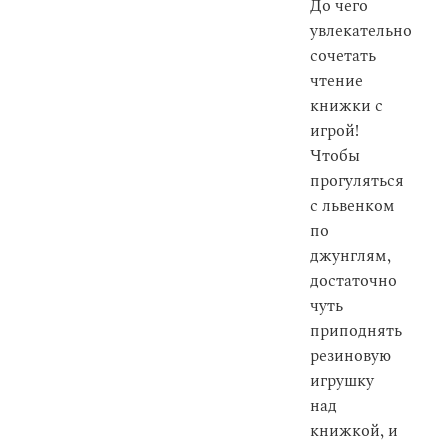
До чего
увлекательно
сочетать
чтение
книжки с
игрой!
Чтобы
прогуляться
с львенком
по
джунглям,
достаточно
чуть
приподнять
резиновую
игрушку
над
книжкой, и