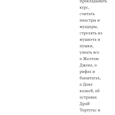
прокладывать
курс,
считать
пиастры и
муадоры,
стрелять из
мушкета и
пушки,
узнать все
о Желтом
Джеке, о
рифах и
бакштагах,
о Доке
казней, об
островах
Драй-
Тортугас и