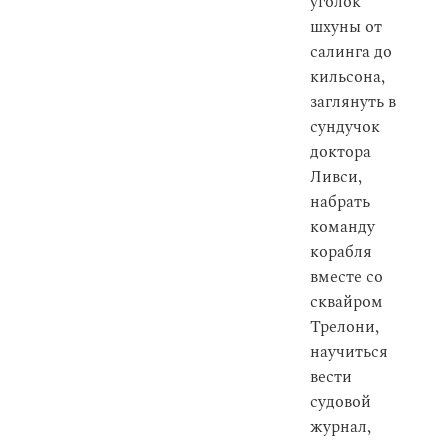
уголок
шхуны от
салинга до
кильсона,
заглянуть в
сундучок
доктора
Ливси,
набрать
команду
корабля
вместе со
сквайром
Трелони,
научиться
вести
судовой
журнал,