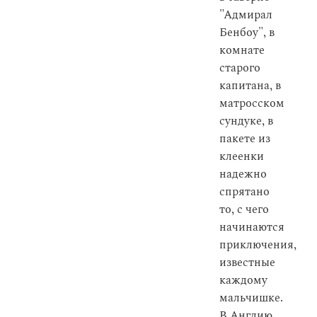
"Адмирал
Бенбоу", в
комнате
старого
капитана, в
матросском
сундуке, в
пакете из
клеенки
надежно
спрятано
то, с чего
начинаются
приключения,
известные
каждому
мальчишке.
В Англию