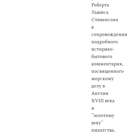
Роберта
Льюиса
Стивенсона
в
сопровождении
подробного
историко-
бытового
комментария,
посвященного
морскому
делу в
Англии
XVIII века
и
"золотому
веку"
пиратства.