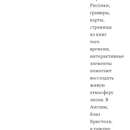
Рисунки,
гравюры,
карты,
страницы
из книг
того
времени,
интерактивные
элементы
помогают
воссоздать
живую
атмосферу
эпохи. В
Англии,
близ
Бристоля,
в таверне