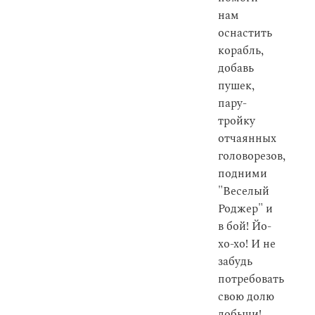
нам
оснастить
корабль,
добавь
пушек,
пару-
тройку
отчаянных
головорезов,
подними
"Веселый
Роджер" и
в бой! Йо-
хо-хо! И не
забудь
потребовать
свою долю
добычи!