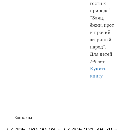
гости к
природе" -
"Заяц,
ёжик, крот
и прочий
звериный
народ".
Для детей
7-9 лет.
Купить
книгу
Контакты
+7 495 780-00-98 ○ +7 495 231-46-79 ○