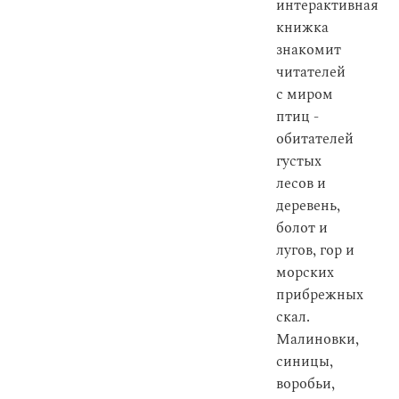
интерактивная
книжка
знакомит
читателей
с миром
птиц -
обитателей
густых
лесов и
деревень,
болот и
лугов, гор и
морских
прибрежных
скал.
Малиновки,
синицы,
воробьи,