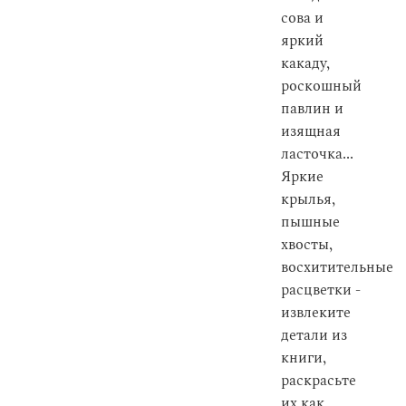
сова и
яркий
какаду,
роскошный
павлин и
изящная
ласточка...
Яркие
крылья,
пышные
хвосты,
восхитительные
расцветки -
извлеките
детали из
книги,
раскрасьте
их как