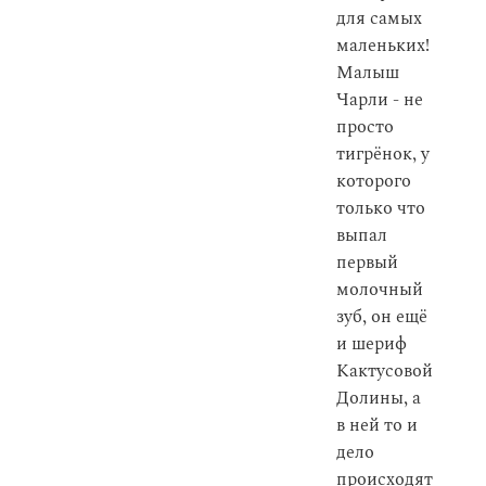
для самых
маленьких!
Малыш
Чарли - не
просто
тигрёнок, у
которого
только что
выпал
первый
молочный
зуб, он ещё
и шериф
Кактусовой
Долины, а
в ней то и
дело
происходят