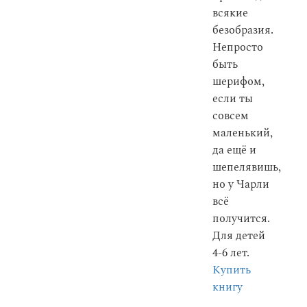
всякие
безобразия.
Непросто
быть
шерифом,
если ты
совсем
маленький,
да ещё и
шепелявишь,
но у Чарли
всё
получится.
Для детей
4-6 лет.
Купить
книгу