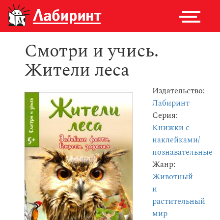
Смотри и учись.
Жители леса
Издательство:
Лабиринт
Серия:
Книжки с
наклейками/
познавательные
Жанр:
Животный
и
растительный
мир