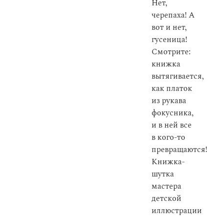
Нет,
черепаха! А
вот и нет,
гусеница!
Смотрите:
книжка
вытягивается,
как платок
из рукава
фокусника,
и в ней все
в кого-то
превращаются!
Книжка-
шутка
мастера
детской
иллюстрации