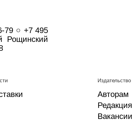
6-79 ○ +7 495
-й Рощинский
8
сти
Издательство
ставки
Авторам
Редакция
Вакансии