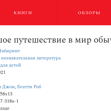
КНИГИ
ОБЗОРЫ
ьшое путешествие в мир об
Лабиринт
 познавательная литература
для детей
021
н Джон
,
Беатти Роб
258x13
87-3186-1
ладе