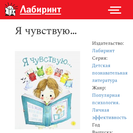
Я чувствую…
Издательство:
Лабиринт
Серия:
Детская
познавательная
литература
Жанр:
Популярная
психология.
Личная
эффективность
Год
Выпуска: