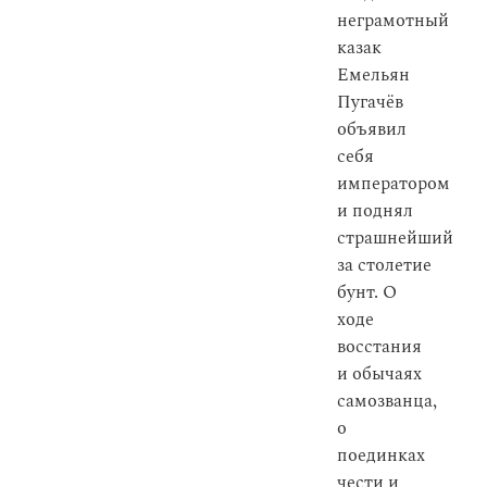
неграмотный
казак
Емельян
Пугачёв
объявил
себя
императором
и поднял
страшнейший
за столетие
бунт. О
ходе
восстания
и обычаях
самозванца,
о
поединках
чести и