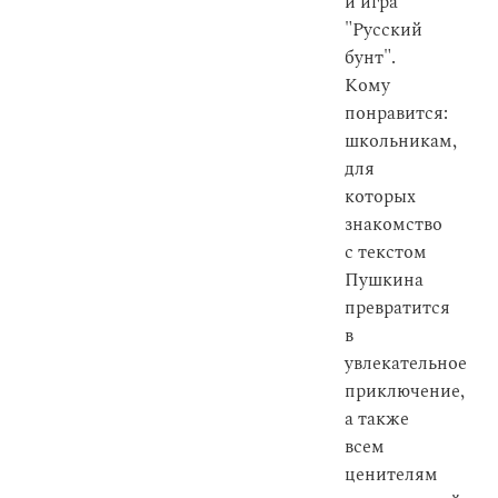
и игра
"Русский
бунт".
Кому
понравится:
школьникам,
для
которых
знакомство
с текстом
Пушкина
превратится
в
увлекательное
приключение,
а также
всем
ценителям