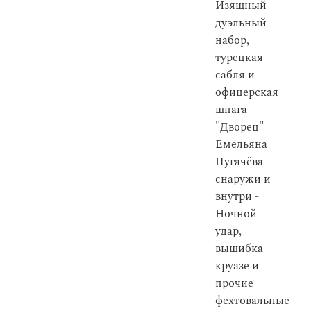
Изящный
дуэльный
набор,
турецкая
сабля и
офицерская
шпага -
"Дворец"
Емельяна
Пугачёва
снаружи и
внутри -
Ночной
удар,
вышибка
круазе и
прочие
фехтовальные