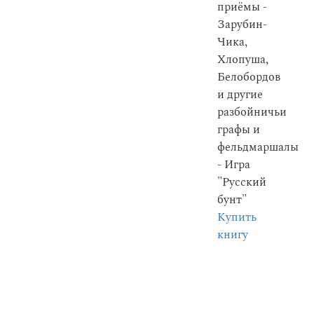
приёмы -
Зарубин-
Чика,
Хлопуша,
Белобордов
и другие
разбойничьи
графы и
фельдмаршалы
- Игра
"Русский
бунт"
Купить
книгу