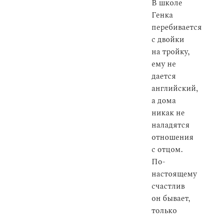
В школе
Генка
перебивается
с двойки
на тройку,
ему не
дается
английский,
а дома
никак не
наладятся
отношения
с отцом.
По-
настоящему
счастлив
он бывает,
только