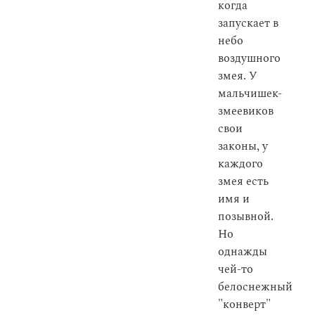
когда
запускает в
небо
воздушного
змея. У
мальчишек-
змеевиков
свои
законы, у
каждого
змея есть
имя и
позывной.
Но
однажды
чей-то
белоснежный
"конверт"