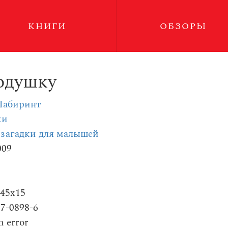
КНИГИ
ОБЗОРЫ
одушку
Лабиринт
ки
 загадки для малышей
009
145x15
87-0898-6
m error