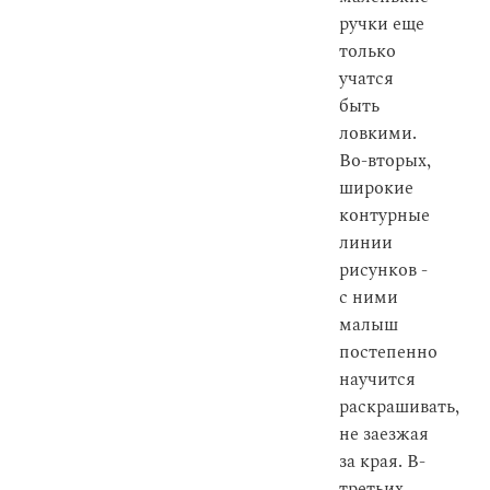
ручки еще
только
учатся
быть
ловкими.
Во-вторых,
широкие
контурные
линии
рисунков -
с ними
малыш
постепенно
научится
раскрашивать,
не заезжая
за края. В-
третьих,