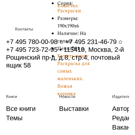
Серия:
Кошечка
Раскраски
Размеры:
190x190x6
Контакты
Наличие: На
складе
+7 495 780-00-98 ○ +7 495 231-46-79 ○
Цена:
701
р.
+7 495 723-72-95 • 115419, Москва, 2-й
Купить книгу
Рощинский пр-д, д.8, стр.4, почтовый
Раскраска для
ящик 58
самых
маленьких.
Божья
коровка
Книги
Новости
Издательст
Все книги
Выставки
Автора
Темы
Редакц
Ваканс