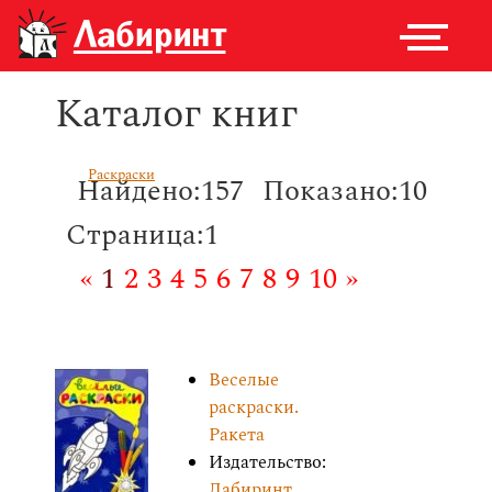
Каталог книг
Раскраски
Найдено:157
Показано:10
Страница:1
«
1
2
3
4
5
6
7
8
9
10
»
Веселые
раскраски.
Ракета
Издательство:
Лабиринт