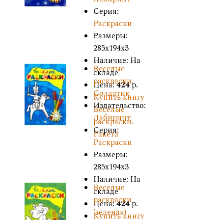
Серия:
Раскраски
Размеры:
285x194x3
Наличие: На
Веселые
складе
раскраски.
Цена:
424
р.
Солдатик
Купить книгу
Издательство:
Веселые
Лабиринт
раскраски.
Серия:
Ракета
Раскраски
Размеры:
285x194x3
Наличие: На
Веселые
складе
раскраски
Цена:
424
р.
(зеленая)
Купить книгу