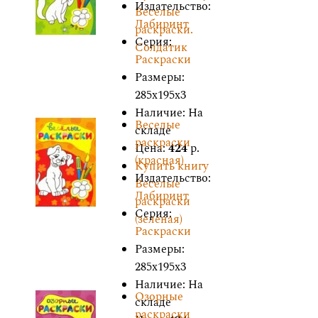
Издательство:
Веселые
Лабиринт
раскраски.
Серия:
Солдатик
Раскраски
Размеры:
285x195x3
Наличие: На
Веселые
складе
раскраски
Цена:
424
р.
(красная)
Купить книгу
Издательство:
Веселые
Лабиринт
раскраски
Серия:
(зеленая)
Раскраски
Размеры:
285x195x3
Наличие: На
Озорные
складе
раскраски