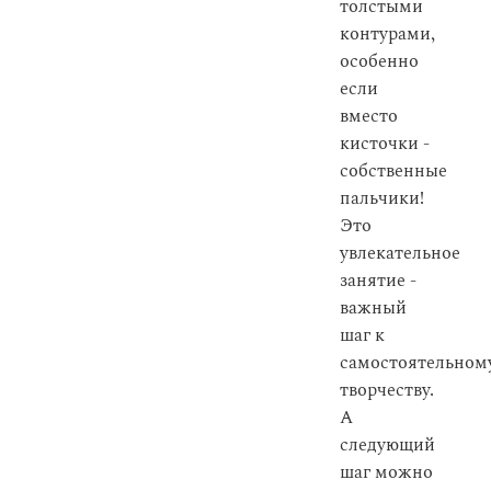
толстыми
контурами,
особенно
если
вместо
кисточки -
собственные
пальчики!
Это
увлекательное
занятие -
важный
шаг к
самостоятельном
творчеству.
А
следующий
шаг можно