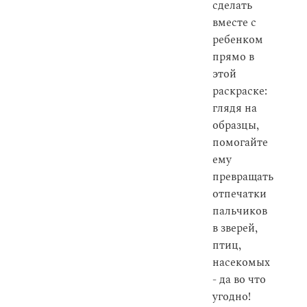
сделать
вместе с
ребенком
прямо в
этой
раскраске:
глядя на
образцы,
помогайте
ему
превращать
отпечатки
пальчиков
в зверей,
птиц,
насекомых
- да во что
угодно!