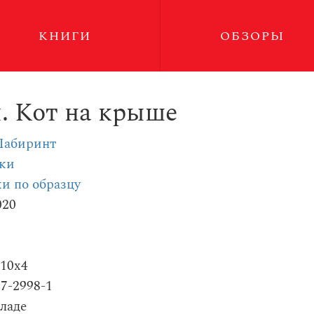
КНИГИ
ОБЗОРЫ
. Кот на крыше
Лабиринт
ски
и по образцу
020
210x4
87-2998-1
ладе