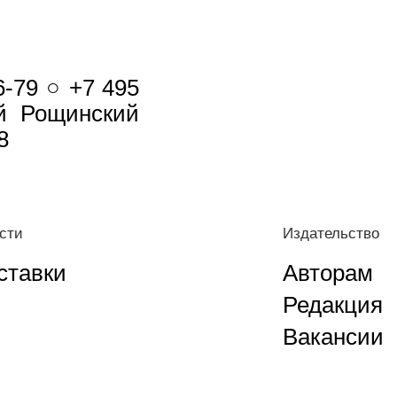
6-79 ○ +7 495
-й Рощинский
8
сти
Издательство
ставки
Авторам
Редакция
Вакансии