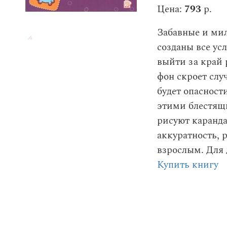
Цена:
793
р.
Забавные и мил
созданы все ус
выйти за край 
фон скроет слу
будет опасност
этими блестящи
рисуют каранд
аккуратность, 
взрослым. Для д
Купить книгу