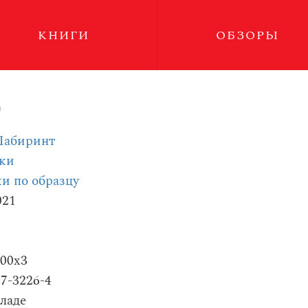
КНИГИ
ОБЗОРЫ
г
Лабиринт
ски
и по образцу
021
200x3
87-3226-4
ладе