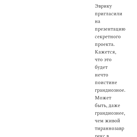
Эврику
пригласили
на
презентацию
секретного
проекта.
Кажется,
что это
будет
нечто
поистине
грандиозное.
Может
быть, даже
грандиознее,
чем живой
тираннозавр
рекс в