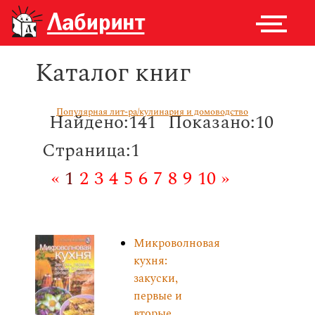
Каталог книг
Популярная лит-ра/кулинария и домоводство
Найдено:141
Показано:10
Страница:1
«
1
2
3
4
5
6
7
8
9
10
»
Микроволновая
кухня:
закуски,
первые и
вторые