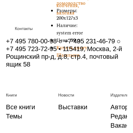
домоводство
копченая,
Размеры:
вяленая
200x127x3
Наличие:
Контакты
system error
Цена:
39
р.
+7 495 780-00-98 ○ +7 495 231-46-79 ○
Купить книгу
+7 495 723-72-95 • 115419, Москва, 2-й
Шашлыки
Рощинский пр-д, д.8, стр.4, почтовый
ящик 58
Книги
Новости
Издательст
Все книги
Выставки
Автора
Темы
Редакц
Ваканс