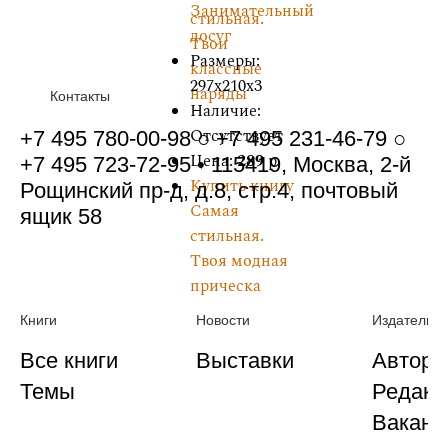
Занимательный
стильная.
досуг
Твои
Размеры:
классные
297x210x3
наряды
Контакты
Наличие:
Отсутствует
+7 495 780-00-98 ○ +7 495 231-46-79 ○
Цена:
289
р.
+7 495 723-72-95 • 115419, Москва, 2-й
Купить книгу
Рощинский пр-д, д.8, стр.4, почтовый
Самая
ящик 58
стильная.
Твоя модная
прическа
Книги
Новости
Издательст
Все книги
Выставки
Автора
Темы
Редакц
Ваканс