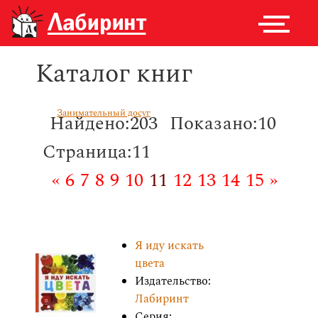
Каталог книг
Занимательный досуг
Найдено:203
Показано:10
Страница:11
«
6
7
8
9
10
11
12
13
14
15
»
Я иду искать
цвета
Издательство:
Лабиринт
Серия: