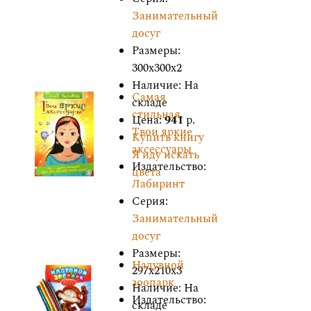
Занимательный
досуг
Размеры:
300x300x2
Наличие: На
Самая
складе
стильная.
Цена:
941
р.
Твои яркие
Купить книгу
аксессуары
Я иду искать
Издательство:
цвета
Лабиринт
Серия:
Занимательный
досуг
Размеры:
Надувной
297x210x3
зоопарк
Наличие: На
Издательство:
складе