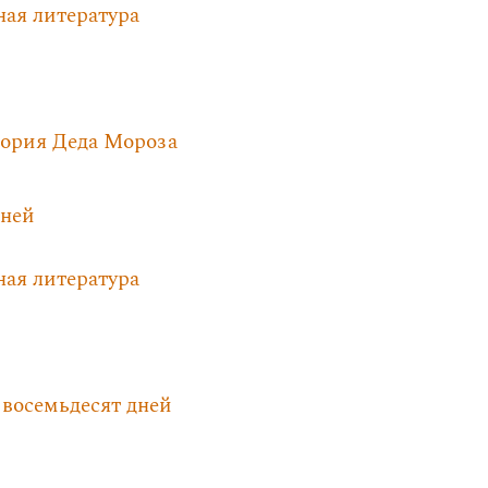
ная литература
тория Деда Мороза
дней
ная литература
 восемьдесят дней