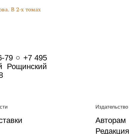
ва. В 2-х томах
6-79 ○ +7 495
-й Рощинский
8
сти
Издательство
ставки
Авторам
Редакция