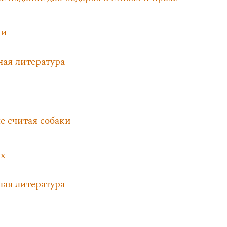
ки
ная литература
не считая собаки
ах
ная литература