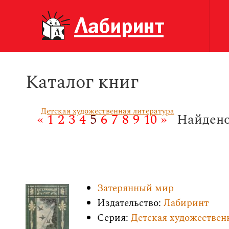
Каталог книг
Детская художественная литература
«
1
2
3
4
5
6
7
8
9
10
»
Найдено
Затерянный мир
Издательство:
Лабиринт
Серия:
Детская художествен