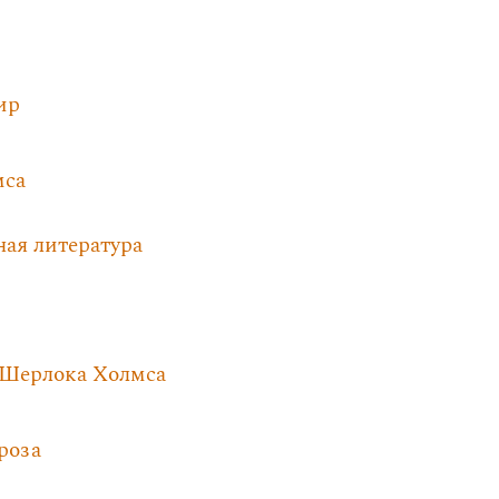
ир
мса
ная литература
 Шерлока Холмса
роза