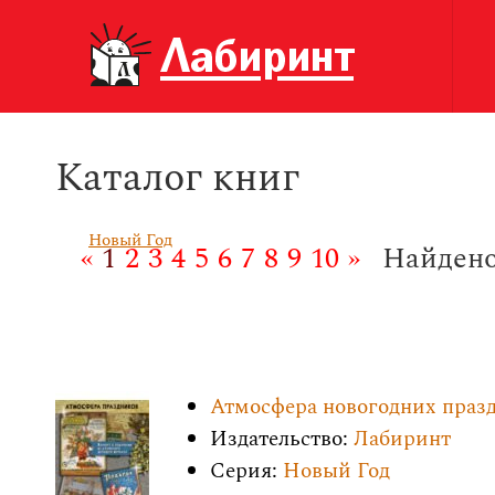
Каталог книг
Новый Год
«
1
2
3
4
5
6
7
8
9
10
»
Найдено
Атмосфера новогодних праз
Издательство:
Лабиринт
Серия:
Новый Год