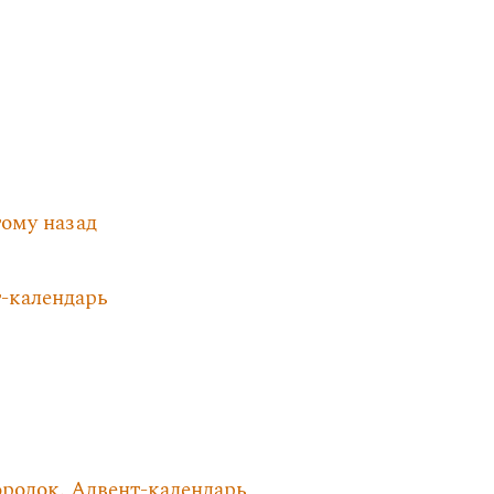
тому назад
-календарь
родок. Адвент-календарь