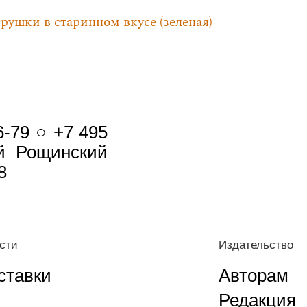
рушки в старинном вкусе (зеленая)
6-79 ○ +7 495
-й Рощинский
8
сти
Издательство
ставки
Авторам
Редакция