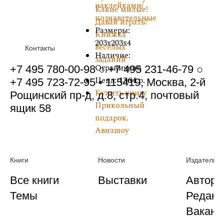
наклейками/
Какие милые!
познавательные
Давай играть!
Размеры:
Книжка
203x203x4
веселых
Контакты
Наличие:
заданий
Ограничено
+7 495 780-00-98 ○ +7 495 231-46-79 ○
Цена:
1364
р.
+7 495 723-72-95 • 115419, Москва, 2-й
Купить книгу
Рощинский пр-д, д.8, стр.4, почтовый
Прикольный
ящик 58
подарок.
Авиашоу
Книги
Новости
Издательст
Все книги
Выставки
Автора
Темы
Редакц
Ваканс