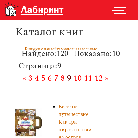
Каталог книг
Книжки с наклейками/познавательные
Найдено:120
Показано:10
Страница:9
«
3
4
5
6
7
8
9
10
11
12
»
Веселое
путешествие.
Как три
пирата плыли
на остров