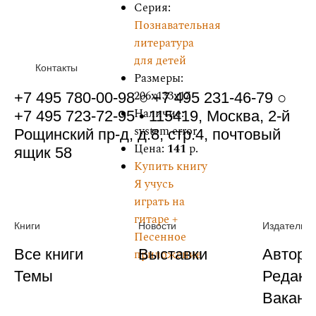
Серия:
Познавательная
литература
для детей
Контакты
Размеры:
206x133x17
+7 495 780-00-98 ○ +7 495 231-46-79 ○
Наличие:
+7 495 723-72-95 • 115419, Москва, 2-й
system error
Рощинский пр-д, д.8, стр.4, почтовый
Цена:
141
р.
ящик 58
Купить книгу
Я учусь
играть на
гитаре +
Книги
Новости
Издательст
Песенное
Все книги
Выставки
Автора
приложение
Темы
Редакц
Ваканс