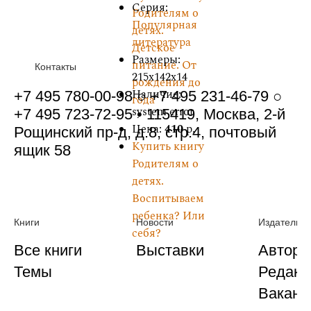
Серия:
Родителям о
Популярная
детях.
литература
Детское
Размеры:
питание. От
Контакты
215x142x14
рождения до
Наличие:
+7 495 780-00-98 ○ +7 495 231-46-79 ○
года
system error
+7 495 723-72-95 • 115419, Москва, 2-й
Цена:
410
р.
Рощинский пр-д, д.8, стр.4, почтовый
Купить книгу
ящик 58
Родителям о
детях.
Воспитываем
ребенка? Или
Книги
Новости
Издательст
себя?
Все книги
Выставки
Автора
Темы
Редакц
Ваканс