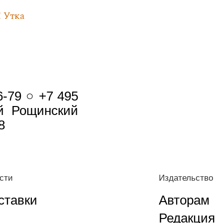
! Утка
6-79 ○ +7 495
-й Рощинский
8
сти
Издательство
ставки
Авторам
Редакция