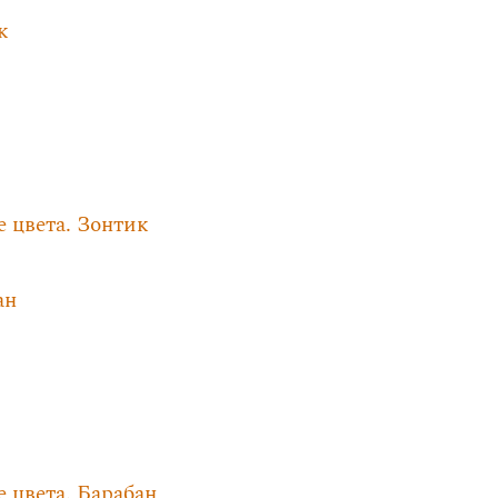
к
е цвета. Зонтик
ан
е цвета. Барабан