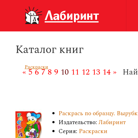
Каталог книг
Раскраски
«
5
6
7
8
9
10
11
12
13
14
»
Най
Раскрась по образцу. Вырубк
Издательство:
Лабиринт
Серия:
Раскраски