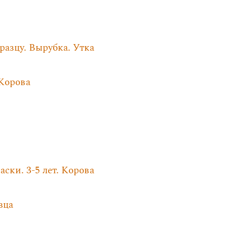
разцу. Вырубка. Утка
 Корова
ски. 3-5 лет. Корова
вца