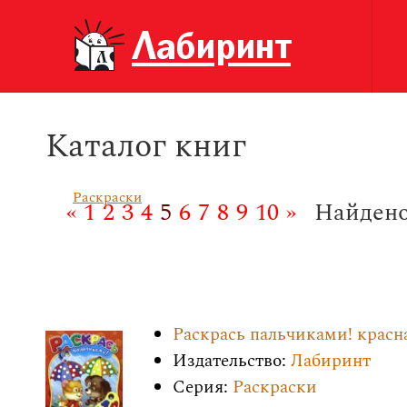
Каталог книг
Раскраски
«
1
2
3
4
5
6
7
8
9
10
»
Найдено
Раскрась пальчиками! красн
Издательство:
Лабиринт
Серия:
Раскраски