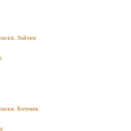
раски. Зайчик
к
раски. Котенок
а