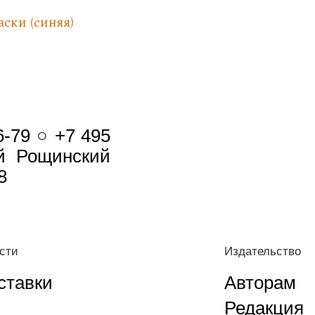
ски (синяя)
6-79 ○ +7 495
-й Рощинский
8
сти
Издательство
ставки
Авторам
Редакция