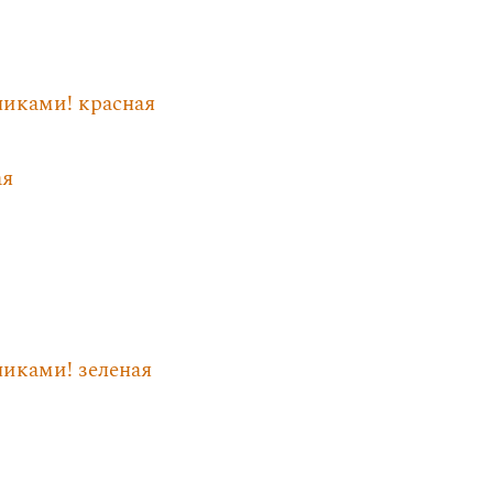
чиками! красная
ая
чиками! зеленая