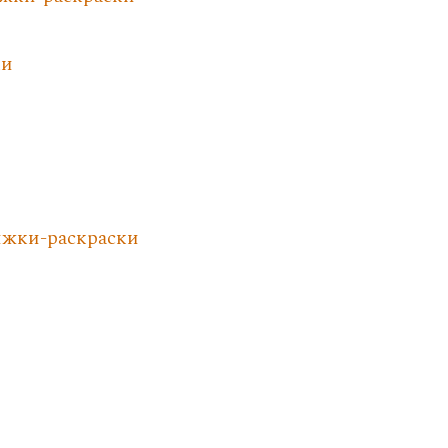
ки
ижки-раскраски