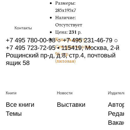
Размеры:
285x195x7
Наличие:
Отсутствует
Контакты
Цена:
231
р.
Купить книгу
+7 495 780-00-98 ○ +7 495 231-46-79 ○
Суперраскраска
+7 495 723-72-95 • 115419, Москва, 2-й
96 стр.
Рощинский пр-д, д.8, стр.4, почтовый
(лиловая)
ящик 58
Книги
Новости
Издательст
Все книги
Выставки
Автора
Темы
Редакц
Ваканс