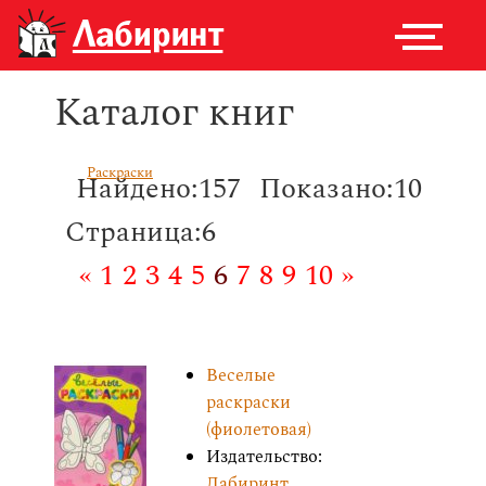
Каталог книг
Раскраски
Найдено:157
Показано:10
Страница:6
«
1
2
3
4
5
6
7
8
9
10
»
Веселые
раскраски
(фиолетовая)
Издательство:
Лабиринт