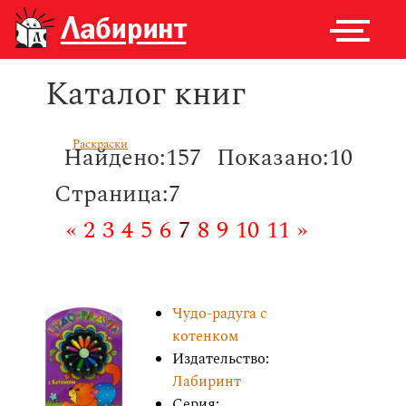
Каталог книг
Раскраски
Найдено:157
Показано:10
Страница:7
«
2
3
4
5
6
7
8
9
10
11
»
Чудо-радуга с
котенком
Издательство:
Лабиринт
Серия: