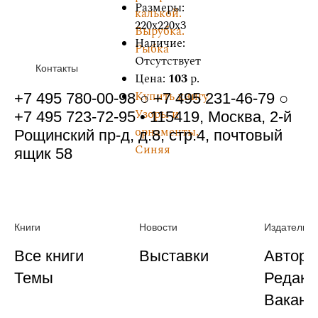
Размеры:
калькой.
220x220x3
Вырубка.
Наличие:
Рыбка
Отсутствует
Контакты
Цена:
103
р.
Купить книгу
+7 495 780-00-98 ○ +7 495 231-46-79 ○
Узоры и
+7 495 723-72-95 • 115419, Москва, 2-й
орнаменты.
Рощинский пр-д, д.8, стр.4, почтовый
Синяя
ящик 58
Книги
Новости
Издательст
Все книги
Выставки
Автора
Темы
Редакц
Ваканс