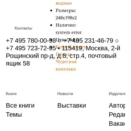
водные
Размеры:
248x198x2
Наличие:
Контакты
system error
Цена:
64
р.
+7 495 780-00-98 ○ +7 495 231-46-79 ○
Купить книгу
+7 495 723-72-95 • 115419, Москва, 2-й
Птицы.
Рощинский пр-д, д.8, стр.4, почтовый
Чудесная
ящик 58
капелька
Книги
Новости
Издательст
Все книги
Выставки
Автора
Темы
Редакц
Ваканс