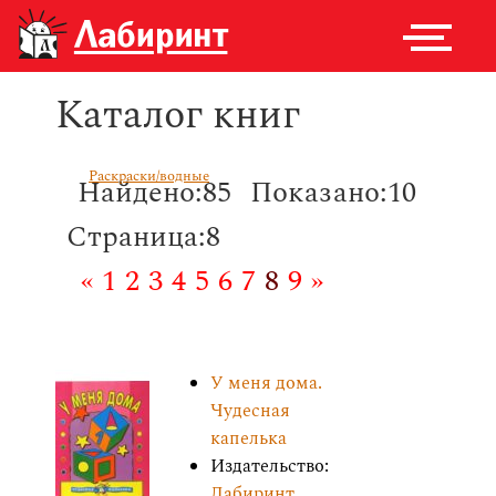
Каталог книг
Раскраски/водные
Найдено:85
Показано:10
Страница:8
«
1
2
3
4
5
6
7
8
9
»
У меня дома.
Чудесная
капелька
Издательство:
Лабиринт