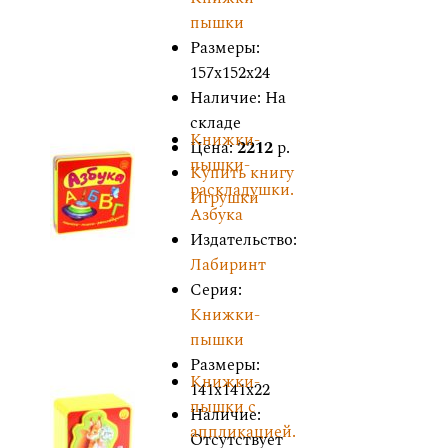
пышки
Размеры:
157x152x24
Наличие: На
складе
Книжки-
Цена:
2212
р.
пышки-
Купить книгу
раскладушки.
Игрушки
Азбука
Издательство:
Лабиринт
Серия:
Книжки-
пышки
Размеры:
Книжки-
141x141x22
пышки с
Наличие:
аппликацией.
Отсутствует