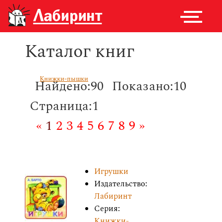
Каталог книг
Книжки-пышки
Найдено:90
Показано:10
Страница:1
«
1
2
3
4
5
6
7
8
9
»
Игрушки
Издательство:
Лабиринт
Серия:
Книжки-