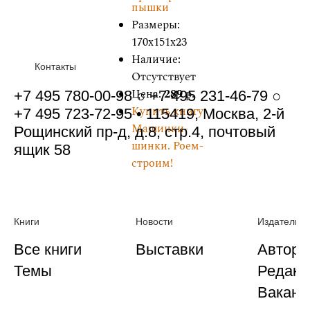
пышки
Размеры:
170x151x23
Наличие:
Контакты
Отсутствует
Цена:
289
р.
+7 495 780-00-98 ○ +7 495 231-46-79 ○
Купить книгу
+7 495 723-72-95 • 115419, Москва, 2-й
Машинки-
Рощинский пр-д, д.8, стр.4, почтовый
шинки. Роем-
ящик 58
строим!
Книги
Новости
Издательст
Все книги
Выставки
Автора
Темы
Редакц
Ваканс