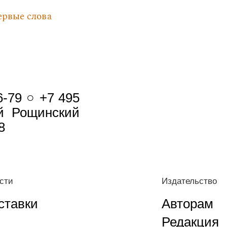
ервые слова
6-79 ○ +7 495
-й Рощинский
8
сти
Издательство
ставки
Авторам
Редакция