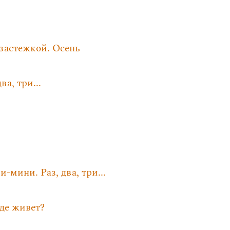
 застежкой. Осень
а, три...
мини. Раз, два, три...
де живет?