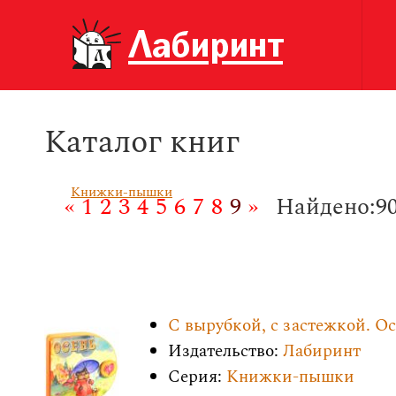
Каталог книг
Книжки-пышки
«
1
2
3
4
5
6
7
8
9
»
Найдено:9
С вырубкой, с застежкой. О
Издательство:
Лабиринт
Серия:
Книжки-пышки