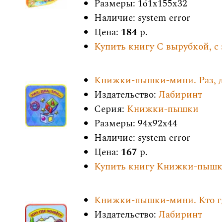
Размеры: 161x155x32
Наличие: system error
Цена:
184
р.
Купить книгу С вырубкой, с
Книжки-пышки-мини. Раз, дв
Издательство:
Лабиринт
Серия:
Книжки-пышки
Размеры: 94x92x44
Наличие: system error
Цена:
167
р.
Купить книгу Книжки-пышки-
Книжки-пышки-мини. Кто г
Издательство:
Лабиринт