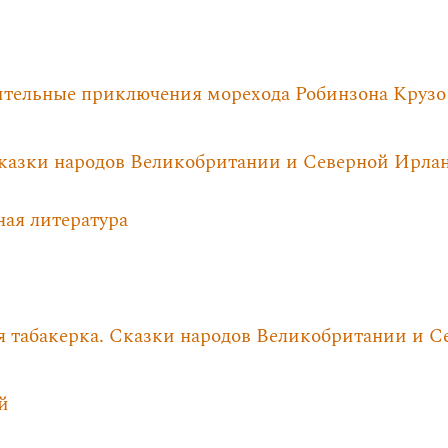
ительные приключения морехода Робинзона Крузо
Сказки народов Великобритании и Северной Ирла
ная литература
я табакерка. Сказки народов Великобритании и 
й