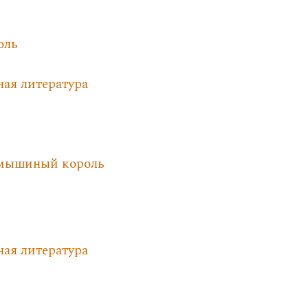
оль
ная литература
 мышиный король
ная литература