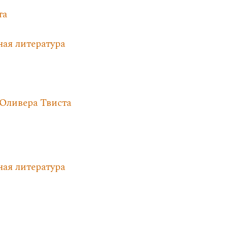
та
ная литература
Оливера Твиста
ная литература