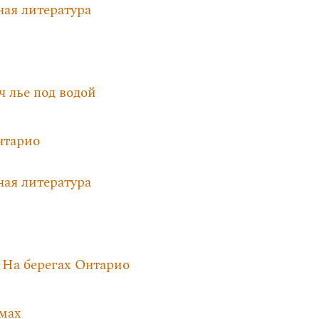
ная литература
ч лье под водой
нтарио
ная литература
 На берегах Онтарио
омах