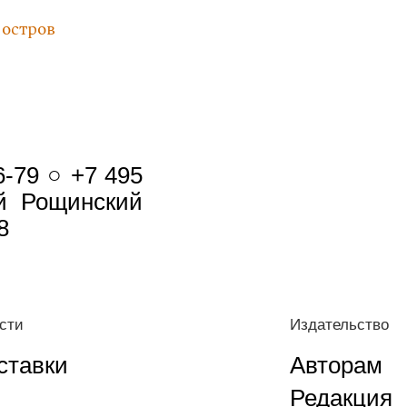
 остров
6-79 ○ +7 495
-й Рощинский
8
сти
Издательство
ставки
Авторам
Редакция