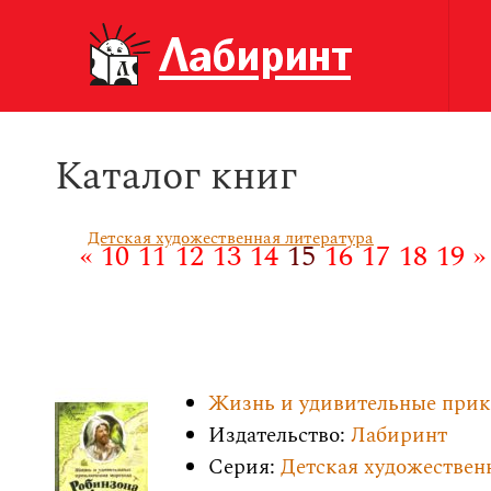
Каталог книг
Детская художественная литература
«
10
11
12
13
14
15
16
17
18
19
»
Жизнь и удивительные прик
Издательство:
Лабиринт
Серия:
Детская художествен