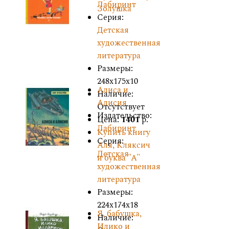
Лабиринт
Золушка
Серия:
Детская
художественная
литература
Размеры:
248x175x10
Алиса и
Наличие:
Алисия
Отсутствует
Издательство:
Цена:
1401
р.
Лабиринт
Купить книгу
Серия:
Аля, Кляксич
Детская
и буква "А"
художественная
литература
Размеры:
224x174x18
Я, бабушка,
Наличие:
Илико и