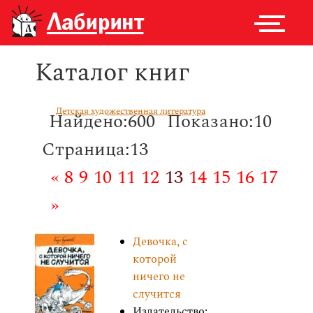
Каталог книг
Детская художественная литература
Найдено:600
Показано:10
Страница:13
«
8
9
10
11
12
13
14
15
16
17
»
Девочка, с
которой
ничего не
случится
Издательство: