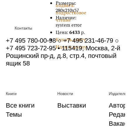
Размеры:
подвига:
280x210x57
подростковое
Наличие:
чтение
system error
Контакты
Цена:
6433
р.
Купить книгу
+7 495 780-00-98 ○ +7 495 231-46-79 ○
Идем в школу
+7 495 723-72-95 • 115419, Москва, 2-й
Рощинский пр-д, д.8, стр.4, почтовый
ящик 58
Книги
Новости
Издательст
Все книги
Выставки
Автора
Темы
Редакц
Ваканс