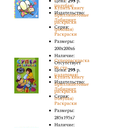
Цена:
295
р.
(голубая)
Купить книгу
Издательство:
Бриллиантовые
Лабиринт
раскраски
Серия:
(розовая)
Раскраски
Размеры:
200x200x6
Наличие:
Суперраскраска
Отсутствует
96 стр.
Цена:
295
р.
(салатовая)
Купить книгу
Издательство:
Бриллиантовые
Лабиринт
раскраски
Серия:
(голубая)
Раскраски
Размеры:
285x195x7
Наличие: