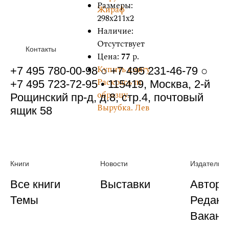
Размеры:
Жираф
298x211x2
Наличие:
Отсутствует
Контакты
Цена:
77
р.
Купить книгу
+7 495 780-00-98 ○ +7 495 231-46-79 ○
Раскрась по
+7 495 723-72-95 • 115419, Москва, 2-й
образцу.
Рощинский пр-д, д.8, стр.4, почтовый
Вырубка. Лев
ящик 58
Книги
Новости
Издательст
Все книги
Выставки
Автора
Темы
Редакц
Ваканс