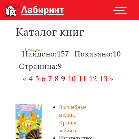
Каталог книг
Раскраски
Найдено:157
Показано:10
Страница:9
«
4
5
6
7
8
9
10
11
12
13
»
Волшебные
мелки.
Крабик-
забияка
Издательство: