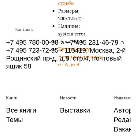
судьбы
Размеры:
200x125x15
Наличие:
Контакты
system error
Цена:
90
р.
+7 495 780-00-98 ○ +7 495 231-46-79 ○
Купить книгу
+7 495 723-72-95 • 115419, Москва, 2-й
Астронумерология
Рощинский пр-д, д.8, стр.4, почтовый
от А до Я
ящик 58
Книги
Новости
Издательст
Все книги
Выставки
Автора
Темы
Редакц
Ваканс